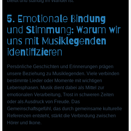
bleibt und ständig im Wandel ist.
5. Emotionale Bindung
und Stimmung: Warum wir
uns mit Musiklegenden
identifizieren
Persönliche Geschichten und Erinnerungen prägen
unsere Beziehung zu Musiklegenden. Viele verbinden
bestimmte Lieder oder Momente mit wichtigen
Lebensphasen. Musik dient dabei als Mittel zur
emotionalen Verarbeitung, Trost in schweren Zeiten
oder als Ausdruck von Freude. Das
Gemeinschaftsgefühl, das durch gemeinsame kulturelle
Referenzen entsteht, stärkt die Verbindung zwischen
Hörer und Ikone.