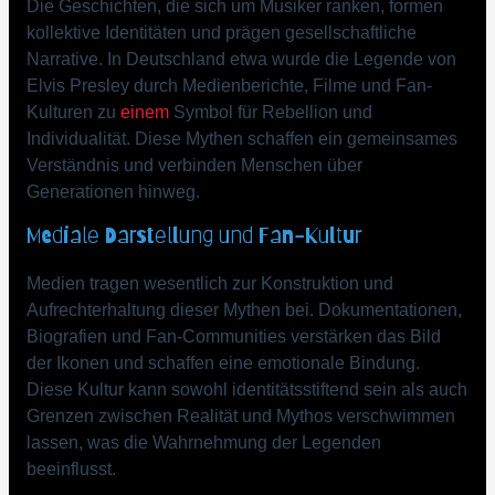
Die Geschichten, die sich um Musiker ranken, formen
kollektive Identitäten und prägen gesellschaftliche
Narrative. In Deutschland etwa wurde die Legende von
Elvis Presley durch Medienberichte, Filme und Fan-
Kulturen zu
einem
Symbol für Rebellion und
Individualität. Diese Mythen schaffen ein gemeinsames
Verständnis und verbinden Menschen über
Generationen hinweg.
Mediale Darstellung und Fan-Kultur
Medien tragen wesentlich zur Konstruktion und
Aufrechterhaltung dieser Mythen bei. Dokumentationen,
Biografien und Fan-Communities verstärken das Bild
der Ikonen und schaffen eine emotionale Bindung.
Diese Kultur kann sowohl identitätsstiftend sein als auch
Grenzen zwischen Realität und Mythos verschwimmen
lassen, was die Wahrnehmung der Legenden
beeinflusst.