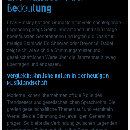
Bedeutung
Elvis Presley hat den Grundstein für viele nachfolgende
Legenden gelegt. Seine Innovationen und sein Image
beeinflussten Generationen und legten die Basis für
heutige Stars wie Ed Sheeran oder Beyoncé. Dabei
zeigt sich, wie sich die Stimmungsmuster und
gesellschaftlichen Werte über die Jahrzehnte hinweg
übertragen und anpassen.
Vergleich: Ähnliche Rollen in der heutigen
Musiklandschaft
Moderne Ikonen übernehmen oft die Rolle des
Trendsetters und gesellschaftlichen Sprachrohrs. Sie
greifen gesellschaftliche Themen auf und vermitteln
Werte, die die Stimmung der jeweiligen Generation
prägen. So bleibt die Verbindung zwischen Legenden