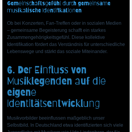
Gemeinschaftsgefühl durch gemeinsame
musikalische Identifikationen
Ob bei Konzerten, Fan-Treffen oder in sozialen Medien
– gemeinsame Begeisterung schafft ein starkes
Zusammengehörigkeitsgefühl. Diese kollektive
Identifikation fördert das Verständnis für unterschiedliche
Lebenswege und stärkt das soziale Miteinander.
6. Der Einfluss von
Musiklegenden auf die
eigene
Identitätsentwicklung
Musikvorbilder beeinflussen maßgeblich unser
Selbstbild. In Deutschland etwa identifizierten sich viele