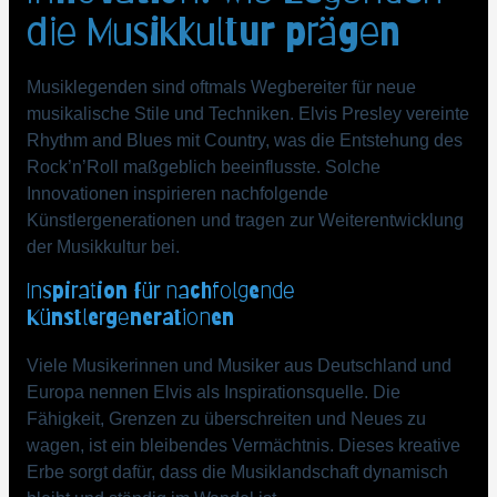
die Musikkultur prägen
Musiklegenden sind oftmals Wegbereiter für neue
musikalische Stile und Techniken. Elvis Presley vereinte
Rhythm and Blues mit Country, was die Entstehung des
Rock’n’Roll maßgeblich beeinflusste. Solche
Innovationen inspirieren nachfolgende
Künstlergenerationen und tragen zur Weiterentwicklung
der Musikkultur bei.
Inspiration für nachfolgende
Künstlergenerationen
Viele Musikerinnen und Musiker aus Deutschland und
Europa nennen Elvis als Inspirationsquelle. Die
Fähigkeit, Grenzen zu überschreiten und Neues zu
wagen, ist ein bleibendes Vermächtnis. Dieses kreative
Erbe sorgt dafür, dass die Musiklandschaft dynamisch