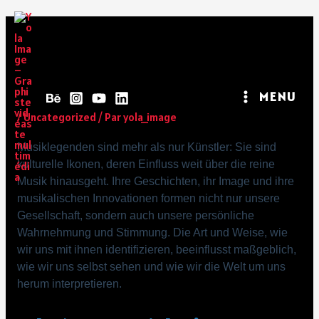
Wie Musiklegenden Unsere
Identität Und Stimmung
Prägen
MENU
/
Uncategorized
/ Par
yola_image
Musiklegenden sind mehr als nur Künstler: Sie sind
kulturelle Ikonen, deren Einfluss weit über die reine
Musik hinausgeht. Ihre Geschichten, ihr Image und ihre
musikalischen Innovationen formen nicht nur unsere
Gesellschaft, sondern auch unsere persönliche
Wahrnehmung und Stimmung. Die Art und Weise, wie
wir uns mit ihnen identifizieren, beeinflusst maßgeblich,
wie wir uns selbst sehen und wie wir die Welt um uns
herum interpretieren.