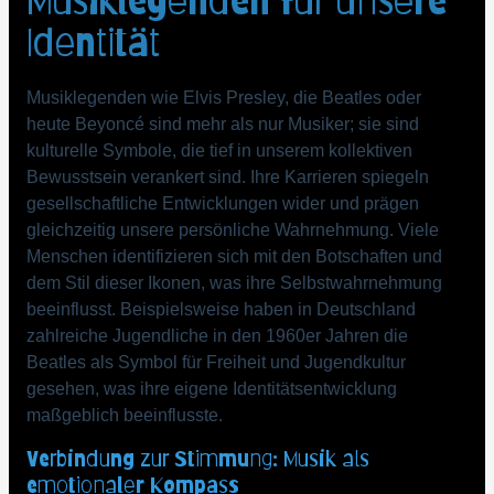
Identität
Musiklegenden wie Elvis Presley, die Beatles oder
heute Beyoncé sind mehr als nur Musiker; sie sind
kulturelle Symbole, die tief in unserem kollektiven
Bewusstsein verankert sind. Ihre Karrieren spiegeln
gesellschaftliche Entwicklungen wider und prägen
gleichzeitig unsere persönliche Wahrnehmung. Viele
Menschen identifizieren sich mit den Botschaften und
dem Stil dieser Ikonen, was ihre Selbstwahrnehmung
beeinflusst. Beispielsweise haben in Deutschland
zahlreiche Jugendliche in den 1960er Jahren die
Beatles als Symbol für Freiheit und Jugendkultur
gesehen, was ihre eigene Identitätsentwicklung
maßgeblich beeinflusste.
Verbindung zur Stimmung: Musik als
emotionaler Kompass