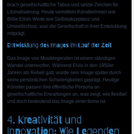
brach gesellschaftliche Tabus und setzte Zeichen für
Liberalisierung. Heute vermitteln Künstlerinnen wie
Billie Eilish Werte wie Selbstakzeptanz und
Umweltschutz, was die Gesellschaft in ihrer Entwicklung
mitprägt.
Entwicklung des Images im Lauf der Zeit
Das Image von Musiklegenden ist einem ständigen
Wandel unterworfen. Während Elvis in den 1950er
Jahren als Rebell galt, wurde sein Image später durch
seine persönlichen Schwierigkeiten geprägt. Heutige
Künstler passen ihre öffentliche Persona an
gesellschaftliche Erwartungen an, was zeigt, wie flexibel
und doch bedeutend das Image einer Ikone ist.
4. Kreativität und
Innovation: Wie Legenden