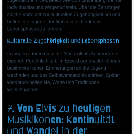
Jugendliche mit Musikern wie Udo Lindenberg, der für
Individualität und Wagemut steht. Über die Zeit tragen
solche Vorbilder zur kulturellen Zugehörigkeit bei und
helfen, die eigene Identität in verschiedenen
Lebensphasen zu formen.
Kulturelle Zugehörigkeit und Lebensphasen
In jungen Jahren dient die Musik oft als Ausdruck der
eigenen Persönlichkeit. Im Erwachsenenalter können
bestimmte Ikonen Erinnerungen an die Jugend
wachrufen und das Selbstverständnis stärken. Später
wiederum helfen sie, Werte und Traditionen
weiterzugeben.
7. Von Elvis zu heutigen
Musikikonen: Kontinuität
und Wandel in der