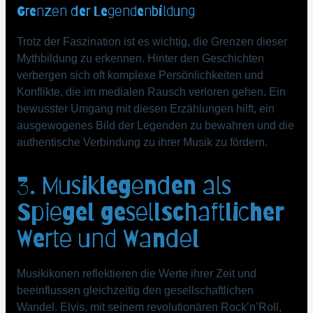
Grenzen der Legendenbildung
Trotz der Faszination ist es wichtig, die Grenzen dieser
Mythbildung zu erkennen. Hinter den Geschichten
verbergen sich oft komplexe Persönlichkeiten und
Konflikte, die im medialen Rausch verloren gehen. Ein
bewusster Umgang mit diesen Erzählungen hilft, ein
ausgewogenes Bild der Legenden zu bewahren und die
authentische Verbindung zu ihrer Musik zu fördern.
3. Musiklegenden als
Spiegel gesellschaftlicher
Werte und Wandel
Musikikonen reflektieren die Werte ihrer Zeit und
beeinflussen gleichzeitig den gesellschaftlichen
Wandel. Elvis, mit seinem revolutionären Rock’n’Roll,