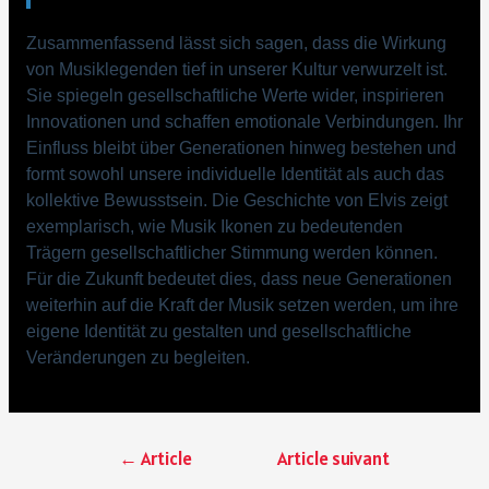
Zusammenfassend lässt sich sagen, dass die Wirkung
von Musiklegenden tief in unserer Kultur verwurzelt ist.
Sie spiegeln gesellschaftliche Werte wider, inspirieren
Innovationen und schaffen emotionale Verbindungen. Ihr
Einfluss bleibt über Generationen hinweg bestehen und
formt sowohl unsere individuelle Identität als auch das
kollektive Bewusstsein. Die Geschichte von Elvis zeigt
exemplarisch, wie Musik Ikonen zu bedeutenden
Trägern gesellschaftlicher Stimmung werden können.
Für die Zukunft bedeutet dies, dass neue Generationen
weiterhin auf die Kraft der Musik setzen werden, um ihre
eigene Identität zu gestalten und gesellschaftliche
Veränderungen zu begleiten.
←
Article
Article suivant