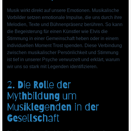
Musik wirkt direkt auf unsere Emotionen. Musikalische
Vorbilder setzen emotionale Impulse, die uns durch ihre
Melodien, Texte und Bühnenpräsenz berühren. So kann
die Begeisterung für einen Künstler wie Elvis die
Stimmung in einer Gemeinschaft heben oder in einem
individuellen Moment Trost spenden. Diese Verbindung
zwischen musikalischer Persönlichkeit und Stimmung
ist tief in unserer Psyche verwurzelt und erklärt, warum
wir uns so stark mit Legenden identifizieren.
2. Die Rolle der
Mythbildung um
Musiklegenden in der
Gesellschaft