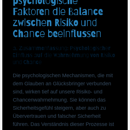
psychologische
Faktoren die Balance
zwischen Risiko und
Chance beeinflussen
a. Zusammenfassung: Psychologischer
Einfluss auf die Wahrnehmung von Risiko
und Chance
Die psychologischen Mechanismen, die mit
dem Glauben an Glücksbringer verbunden
sind, wirken tief auf unsere Risiko- und
Chancenwahrnehmung. Sie können das
Sicherheitsgefühl steigern, aber auch zu
Übervertrauen und falscher Sicherheit
führen. Das Verständnis dieser Prozesse ist