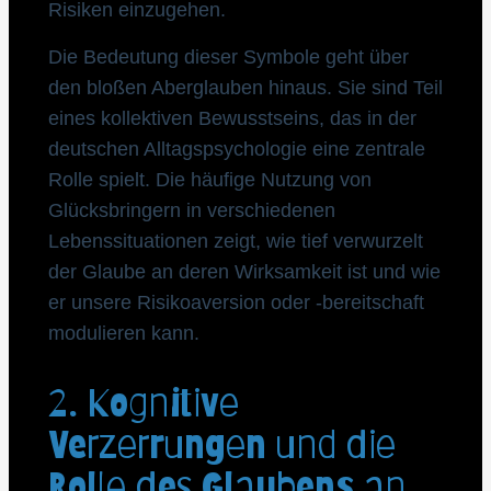
Risiken einzugehen.
Die Bedeutung dieser Symbole geht über
den bloßen Aberglauben hinaus. Sie sind Teil
eines kollektiven Bewusstseins, das in der
deutschen Alltagspsychologie eine zentrale
Rolle spielt. Die häufige Nutzung von
Glücksbringern in verschiedenen
Lebenssituationen zeigt, wie tief verwurzelt
der Glaube an deren Wirksamkeit ist und wie
er unsere Risikoaversion oder -bereitschaft
modulieren kann.
2. Kognitive
Verzerrungen und die
Rolle des Glaubens an