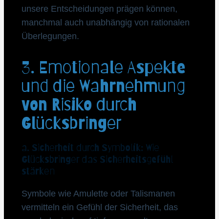
unsere Entscheidungen prägen können,
manchmal auch unabhängig von rationalen
Überlegungen.
3. Emotionale Aspekte
und die Wahrnehmung
von Risiko durch
Glücksbringer
a. Sicherheit durch Symbolik: Wie
Glücksbringer das Sicherheitsgefühl
stärken
Symbole wie Amulette oder Talismanen
vermitteln ein Gefühl der Sicherheit, das