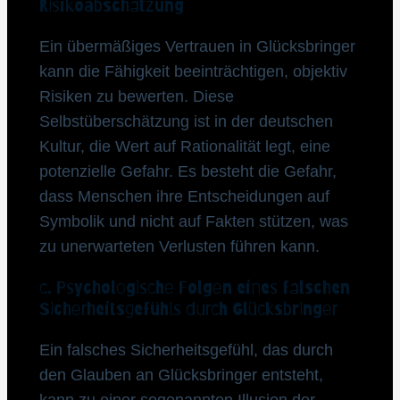
Risikoabschätzung
Ein übermäßiges Vertrauen in Glücksbringer
kann die Fähigkeit beeinträchtigen, objektiv
Risiken zu bewerten. Diese
Selbstüberschätzung ist in der deutschen
Kultur, die Wert auf Rationalität legt, eine
potenzielle Gefahr. Es besteht die Gefahr,
dass Menschen ihre Entscheidungen auf
Symbolik und nicht auf Fakten stützen, was
zu unerwarteten Verlusten führen kann.
c. Psychologische Folgen eines falschen
Sicherheitsgefühls durch Glücksbringer
Ein falsches Sicherheitsgefühl, das durch
den Glauben an Glücksbringer entsteht,
kann zu einer sogenannten Illusion der