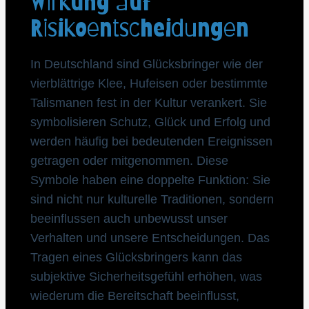
Wirkung auf
Risikoentscheidungen
In Deutschland sind Glücksbringer wie der
vierblättrige Klee, Hufeisen oder bestimmte
Talismanen fest in der Kultur verankert. Sie
symbolisieren Schutz, Glück und Erfolg und
werden häufig bei bedeutenden Ereignissen
getragen oder mitgenommen. Diese
Symbole haben eine doppelte Funktion: Sie
sind nicht nur kulturelle Traditionen, sondern
beeinflussen auch unbewusst unser
Verhalten und unsere Entscheidungen. Das
Tragen eines Glücksbringers kann das
subjektive Sicherheitsgefühl erhöhen, was
wiederum die Bereitschaft beeinflusst,