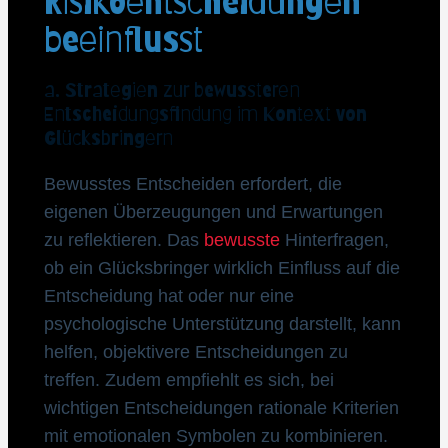
Risikoentscheidungen
beeinflusst
a. Strategien zur bewussteren
Entscheidungsfindung im Kontext von
Glücksbringern
Bewusstes Entscheiden erfordert, die
eigenen Überzeugungen und Erwartungen
zu reflektieren. Das
bewusste
Hinterfragen,
ob ein Glücksbringer wirklich Einfluss auf die
Entscheidung hat oder nur eine
psychologische Unterstützung darstellt, kann
helfen, objektivere Entscheidungen zu
treffen. Zudem empfiehlt es sich, bei
wichtigen Entscheidungen rationale Kriterien
mit emotionalen Symbolen zu kombinieren.