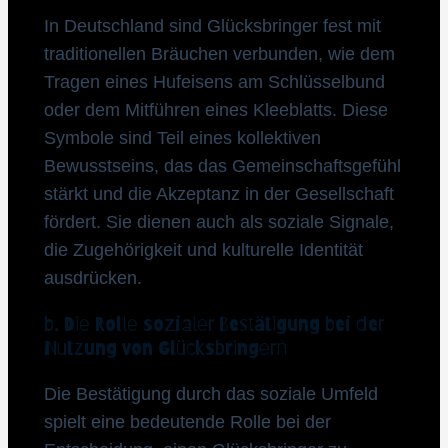
In Deutschland sind Glücksbringer fest mit
traditionellen Bräuchen verbunden, wie dem
Tragen eines Hufeisens am Schlüsselbund
oder dem Mitführen eines Kleeblatts. Diese
Symbole sind Teil eines kollektiven
Bewusstseins, das das Gemeinschaftsgefühl
stärkt und die Akzeptanz in der Gesellschaft
fördert. Sie dienen auch als soziale Signale,
die Zugehörigkeit und kulturelle Identität
ausdrücken.
b. Die Rolle sozialer Bestätigung bei der
Nutzung von Glücksbringern
Die Bestätigung durch das soziale Umfeld
spielt eine bedeutende Rolle bei der