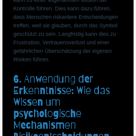
Kontrolle führen. Dies kann dazu führen,
dass Menschen riskantere Entscheidungen
treffen, weil sie glauben, durch das Symbol
geschützt zu sein. Langfristig kann dies zu
Frustration, Vertrauensverlust und einer
gefährlichen Überschätzung der eigenen
Risiken führen.
6. Anwendung der
Erkenntnisse: Wie das
Wissen um
psychologische
Mechanismen