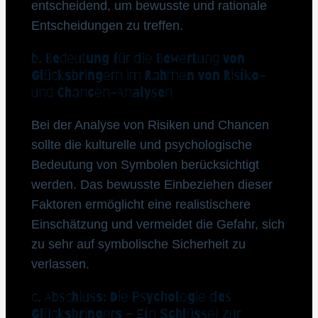
entscheidend, um bewusste und rationale
Entscheidungen zu treffen.
b. Bedeutung für die Bewertung von
Glücksbringern im Rahmen von Risiko-
und Chancen-Analysen
Bei der Analyse von Risiken und Chancen
sollte die kulturelle und psychologische
Bedeutung von Symbolen berücksichtigt
werden. Das bewusste Einbeziehen dieser
Faktoren ermöglicht eine realistischere
Einschätzung und vermeidet die Gefahr, sich
zu sehr auf symbolische Sicherheit zu
verlassen.
c. Abschluss: Die Psychologie des
Glücksbringers – Ein Schlüssel zur