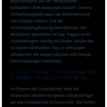
psychologisch auf tief verwurzelten
kulturellen Überzeugungen basiert. Dieses
Sicherheitsgefühl kann die Wahrnehmung
von Risiken mildern und die
Entscheidungsfindung beeinflussen. Bei
deutschen Menschen ist das Tragen eines
Glücksbringers häufig mit einem Gefühl des
Schutzes verbunden, was in stressigen
Situationen die Angst reduziert und mutige
Entscheidungen erleichtert.
b. Angst und Risiko: Wie Glücksbringer bei
Unsicherheiten Schutz bieten können
In Phasen der Unsicherheit oder bei
drohenden Risiken fungieren Glücksbringer
als psychologischer Schutzschild. Sie helfen,