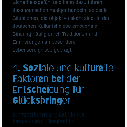
Sicherheitsgefühl und kann dazu führen,
dass Menschen mutiger handeln, selbst in
Situationen, die objektiv riskant sind. In der
deutschen Kultur ist diese emotionale
Bindung häufig durch Traditionen und
Erinnerungen an besondere
Lebensereignisse geprägt.
4. Soziale und kulturelle
Faktoren bei der
Entscheidung für
Glücksbringer
a. Traditionen und kollektives
Bewusstsein in Deutschland