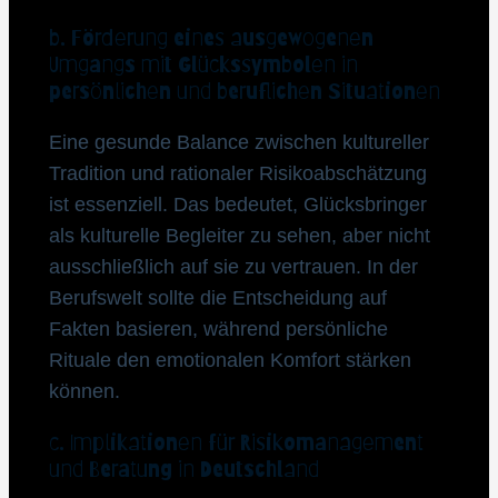
b. Förderung eines ausgewogenen
Umgangs mit Glückssymbolen in
persönlichen und beruflichen Situationen
Eine gesunde Balance zwischen kultureller
Tradition und rationaler Risikoabschätzung
ist essenziell. Das bedeutet, Glücksbringer
als kulturelle Begleiter zu sehen, aber nicht
ausschließlich auf sie zu vertrauen. In der
Berufswelt sollte die Entscheidung auf
Fakten basieren, während persönliche
Rituale den emotionalen Komfort stärken
können.
c. Implikationen für Risikomanagement
und Beratung in Deutschland