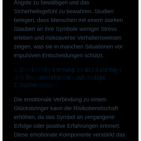
Ängste zu bewältigen und das
Sicherheitsgefühl zu bewahren. Studien
belegen, dass Menschen mit einem starken
Glauben an ihre Symbole weniger Stress
erleben und risikoaverse Verhaltensweisen
zeigen, was sie in manchen Situationen vor
impulsiven Entscheidungen schützt.
c. Emotionale Bindung an Glücksbringer
und ihre Auswirkungen auf mutige
Entscheidungen
Die emotionale Verbindung zu einem
Glücksbringer kann die Risikobereitschaft
erhöhen, da das Symbol an vergangene
Erfolge oder positive Erfahrungen erinnert.
Diese emotionale Komponente verstärkt das