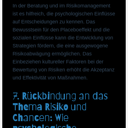
In der Beratung und im Risikomanagement
ist es hilfreich, die psychologischen Einflüsse
auf Entscheidungen zu kennen. Das
Bewusstsein für den Placeboeffekt und die
sozialen Einflüsse kann die Entwicklung von
Strategien fördern, die eine ausgewogene
Risikoabwägung ermöglichen. Das
Einbeziehen kultureller Faktoren bei der
Bewertung von Risiken erhöht die Akzeptanz
und Effektivität von Maßnahmen.
7. Rückbindung an das
Thema Risiko und
Chancen: Wie