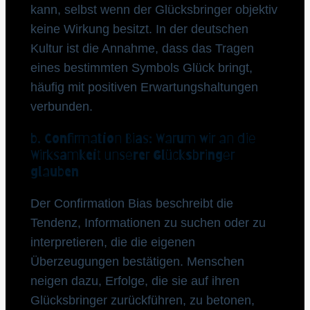
kann, selbst wenn der Glücksbringer objektiv
keine Wirkung besitzt. In der deutschen
Kultur ist die Annahme, dass das Tragen
eines bestimmten Symbols Glück bringt,
häufig mit positiven Erwartungshaltungen
verbunden.
b. Confirmation Bias: Warum wir an die
Wirksamkeit unserer Glücksbringer
glauben
Der Confirmation Bias beschreibt die
Tendenz, Informationen zu suchen oder zu
interpretieren, die die eigenen
Überzeugungen bestätigen. Menschen
neigen dazu, Erfolge, die sie auf ihren
Glücksbringer zurückführen, zu betonen,