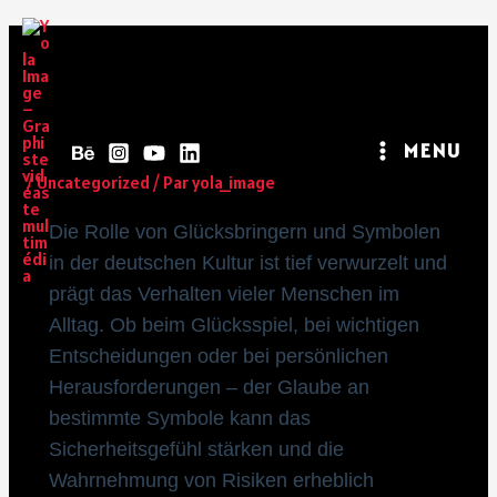
Die Psychologie Des
Glücksbringers: Einfluss Auf
Risikoentscheidungen
MENU
/
Uncategorized
/ Par
yola_image
Die Rolle von Glücksbringern und Symbolen
in der deutschen Kultur ist tief verwurzelt und
prägt das Verhalten vieler Menschen im
Alltag. Ob beim Glücksspiel, bei wichtigen
Entscheidungen oder bei persönlichen
Herausforderungen – der Glaube an
bestimmte Symbole kann das
Sicherheitsgefühl stärken und die
Wahrnehmung von Risiken erheblich