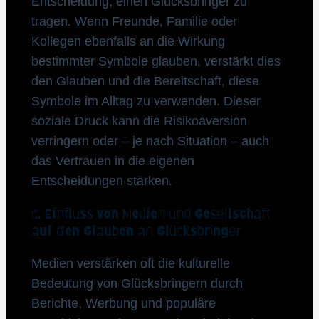
Entscheidung, einen Glücksbringer zu
tragen. Wenn Freunde, Familie oder
Kollegen ebenfalls an die Wirkung
bestimmter Symbole glauben, verstärkt dies
den Glauben und die Bereitschaft, diese
Symbole im Alltag zu verwenden. Dieser
soziale Druck kann die Risikoaversion
verringern oder – je nach Situation – auch
das Vertrauen in die eigenen
Entscheidungen stärken.
c. Einfluss von Medien und Gesellschaft
auf den Glauben an Glücksbringer
Medien verstärken oft die kulturelle
Bedeutung von Glücksbringern durch
Berichte, Werbung und populäre