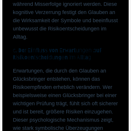
während Misserfolge ignoriert werden. Diese
kognitive Verzerrung festigt den Glauben an
die Wirksamkeit der Symbole und beeinflusst
unbewusst die Risikoentscheidungen im
Alltag.
c. Der Einfluss von Erwartungen auf
Risikoentscheidungen im Alltag
Erwartungen, die durch den Glauben an
Glücksbringer entstehen, können das
Risikoempfinden erheblich verändern. Wer
beispielsweise einen Glücksbringer bei einer
wichtigen Prüfung trägt, fühlt sich oft sicherer
und ist bereit, größere Risiken einzugehen.
Dieser psychologische Mechanismus zeigt,
wie stark symbolische Überzeugungen