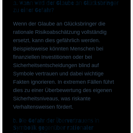
a. Wann wird der Glaube an Glücksbringer
zu einer Gefahr?
Wenn der Glaube an Glücksbringer die
rationale Risikoabschätzung vollständig
ersetzt, kann dies gefährlich werden.
Beispielsweise könnten Menschen bei
finanziellen Investitionen oder bei
Sicherheitsentscheidungen blind auf
Symbole vertrauen und dabei wichtige
Fakten ignorieren. In extremen Fällen führt
dies zu einer Überbewertung des eigenen
Sicherheitsniveaus, was riskante
Verhaltensweisen fördert.
b. Die Gefahr der Übervertrauens in
Symbolik gegenüber rationaler