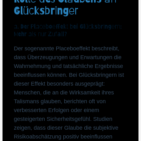
Glücksbringer
a. Der Placeboeffekt bei Glücksbringern:
Mehr als nur Zufall?
Der sogenannte Placeboeffekt beschreibt,
dass Überzeugungen und Erwartungen die
Wahrnehmung und tatsächliche Ergebnisse
beeinflussen können. Bei Glücksbringern ist
dieser Effekt besonders ausgeprägt:
Menschen, die an die Wirksamkeit ihres
Talismans glauben, berichten oft von
verbesserten Erfolgen oder einem
gesteigerten Sicherheitsgefühl. Studien
zeigen, dass dieser Glaube die subjektive
Risikoabschätzung positiv beeinflussen