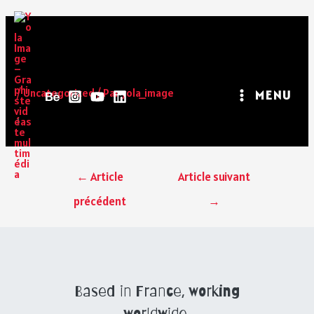
An Introduction To Online
Slot Games
/
Uncategorized
/ Par
yola_image
MENU
1
←
Article
Article suivant
précédent
→
Based in France, working
worldwide.